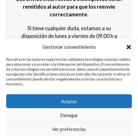
remitidos al autor para que los reenvíe
correctamente.
Si tiene cualquier duda, estamos a su
disposición de lunes a viernes de 09:00 h a
18:00 h al 91 8337433 y por e-mail a
Gestionar consentimiento
congreso@congresosemeg.com
.
Para ofrecer las mejores experiencias, utilizamos tecnologías como las cookies
para almacenar y/o acceder a la información del dispositivo. El consentimiento
de estas tecnologías nos permitirá procesar datos como el comportamiento de
navegación o las identificaciones únicas en este sitio. No consentir o retirar el
consentimiento, puede afectar negativamente a ciertas características y
funciones.
Aceptar
Denegar
AM Conferences & Meetings
Política de Privacidad
Ver preferencias
Política de cookies