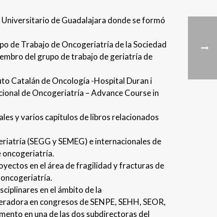
l Universitario de Guadalajara donde se formó
po de Trabajo de Oncogeriatría de la Sociedad
embro del grupo de trabajo de geriatría de
uto Catalán de Oncología -Hospital Duran i
acional de Oncogeriatría – Advance Course in
les y varios capítulos de libros relacionados
eriatría (SEGG y SEMEG) e internacionales de
 oncogeriatría.
royectos en el área de fragilidad y fracturas de
 oncogeriatría.
ciplinares en el ámbito de la
deradora en congresos de SENPE, SEHH, SEOR,
ento en una de las dos subdirectoras del