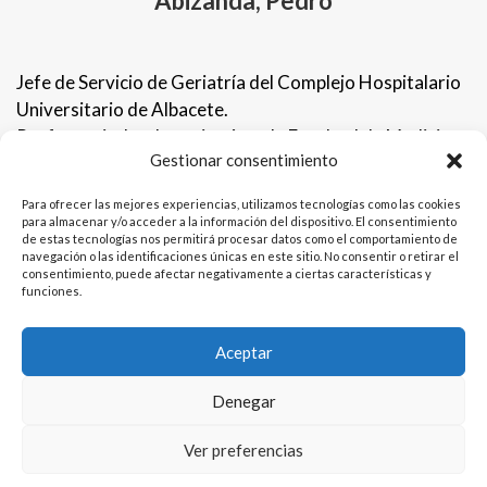
Abizanda, Pedro
Jefe de Servicio de Geriatría del Complejo Hospitalario
Universitario de Albacete.
Profesor titular de geriatría en la Facultad de Medicina
Gestionar consentimiento
de Albacete, Universidad de Castilla-La Mancha
(acreditado para catedrático).
Para ofrecer las mejores experiencias, utilizamos tecnologías como las cookies
Director científico de CIBERFES.
para almacenar y/o acceder a la información del dispositivo. El consentimiento
de estas tecnologías nos permitirá procesar datos como el comportamiento de
navegación o las identificaciones únicas en este sitio. No consentir o retirar el
consentimiento, puede afectar negativamente a ciertas características y
funciones.
Aceptar
Denegar
AM Conferences & Meetings
Política de Privacidad
Ver preferencias
Política de cookies