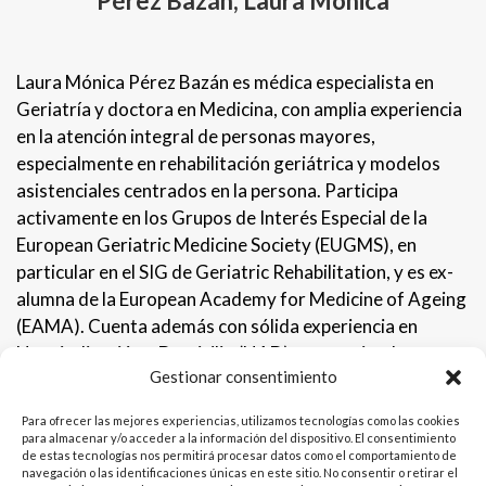
Pérez Bazán, Laura Mónica
Laura Mónica Pérez Bazán es médica especialista en
Geriatría y doctora en Medicina, con amplia experiencia
en la atención integral de personas mayores,
especialmente en rehabilitación geriátrica y modelos
asistenciales centrados en la persona. Participa
activamente en los Grupos de Interés Especial de la
European Geriatric Medicine Society (EUGMS), en
particular en el SIG de Geriatric Rehabilitation, y es ex-
alumna de la European Academy for Medicine of Ageing
(EAMA). Cuenta además con sólida experiencia en
Hospitalización a Domicilio (HAD), promoviendo
Gestionar consentimiento
enfoques interdisciplinarios para mejorar funcionalidad,
continuidad asistencial y calidad de vida de las personas
Para ofrecer las mejores experiencias, utilizamos tecnologías como las cookies
mayores
para almacenar y/o acceder a la información del dispositivo. El consentimiento
de estas tecnologías nos permitirá procesar datos como el comportamiento de
navegación o las identificaciones únicas en este sitio. No consentir o retirar el